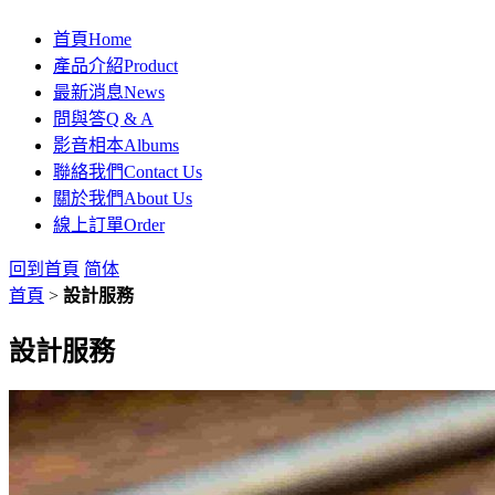
首頁
Home
產品介紹
Product
最新消息
News
問與答
Q & A
影音相本
Albums
聯絡我們
Contact Us
關於我們
About Us
線上訂單
Order
回到首頁
简体
首頁
>
設計服務
設計服務